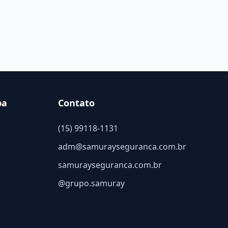
ba
Contato
(15) 99118-1131
adm@samurayseguranca.com.br
samurayseguranca.com.br
@grupo.samuray