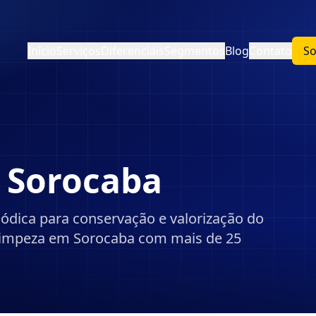
Início
Serviços
Diferenciais
Segmentos
Blog
Contato
So
Sorocaba
iódica para conservação e valorização do
limpeza em Sorocaba com mais de 25